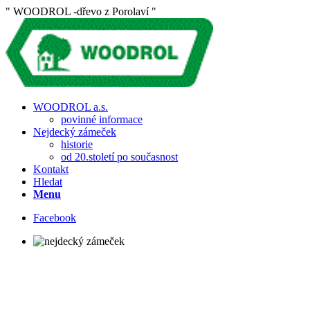
" WOODROL -dřevo z Porolaví "
WOODROL a.s.
povinné informace
Nejdecký zámeček
historie
od 20.století po současnost
Kontakt
Hledat
Menu
Facebook