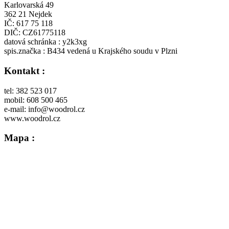
Karlovarská 49
362 21 Nejdek
IČ: 617 75 118
DIČ: CZ61775118
datová schránka : y2k3xg
spis.značka : B434 vedená u Krajského soudu v Plzni
Kontakt :
tel: 382 523 017
mobil: 608 500 465
e-mail: info@woodrol.cz
www.woodrol.cz
Mapa :