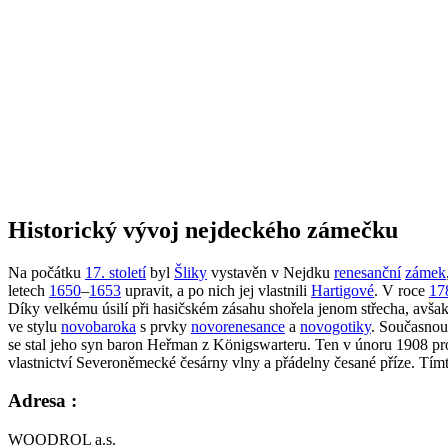
Historický vývoj nejdeckého zámečku
Na počátku
17. století
byl
Šliky
vystavěn v Nejdku
renesanční
zámek
letech
1650
–
1653
upravit, a po nich jej vlastnili
Hartigové
. V roce
17
Díky velkému úsilí při hasičském zásahu shořela jenom střecha, avšak 
ve stylu
novobaroka
s prvky
novorenesance
a
novogotiky
. Současnou
se stal jeho syn baron Heřman z Königswarteru. Ten v únoru 1908 p
vlastnictví Severoněmecké česárny vlny a přádelny česané příze. Tím
Adresa :
WOODROL a.s.