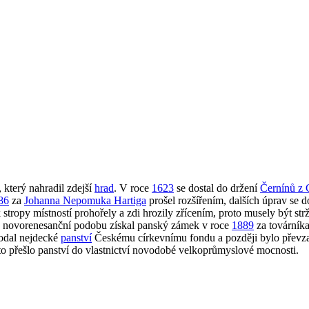
, který nahradil zdejší
hrad
. V roce
1623
se dostal do držení
Černínů z 
86
za
Johanna Nepomuka Hartiga
prošel rozšířením, dalších úprav se 
stropy místností prohořely a zdi hrozily zřícením, proto musely být st
 novorenesanční podobu získal panský zámek v roce
1889
za továrník
rodal nejdecké
panství
Českému církevnímu fondu a později bylo převz
to přešlo panství do vlastnictví novodobé velkoprůmyslové mocnosti.