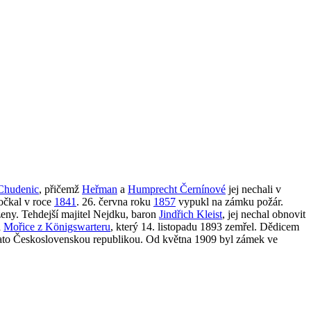
Chudenic
, přičemž
Heřman
a
Humprecht Černínové
jej nechali v
dočkal v roce
1841
. 26. června roku
1857
vypukl na zámku požár.
rženy. Tehdejší majitel Nejdku, baron
Jindřich Kleist
, jej nechal obnovit
a
Mořice z Königswarteru
, který 14. listopadu 1893 zemřel. Dědicem
ato Československou republikou. Od května 1909 byl zámek ve